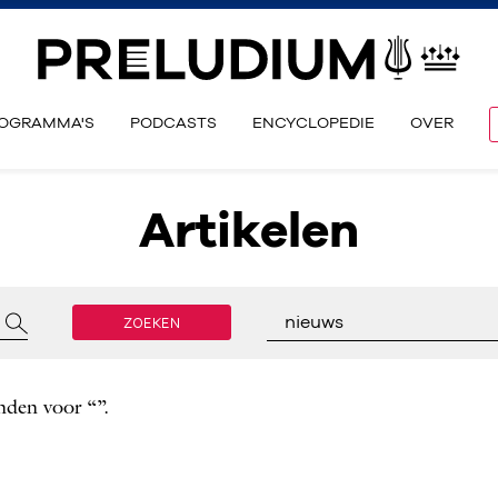
OGRAMMA'S
PODCASTS
ENCYCLOPEDIE
OVER
Artikelen
ZOEKEN
nieuws
nden voor “”.