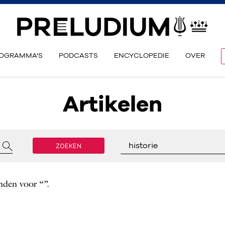
OGRAMMA'S
PODCASTS
ENCYCLOPEDIE
OVER
Artikelen
ZOEKEN
historie
nden voor “”.