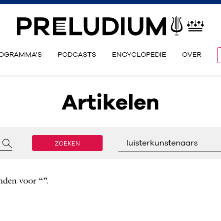
OGRAMMA'S
PODCASTS
ENCYCLOPEDIE
OVER
Artikelen
ZOEKEN
luisterkunstenaars
nden voor “”.