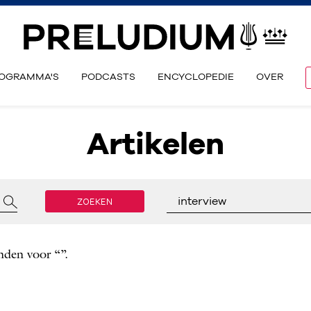
OGRAMMA'S
PODCASTS
ENCYCLOPEDIE
OVER
Artikelen
ZOEKEN
interview
nden voor “”.