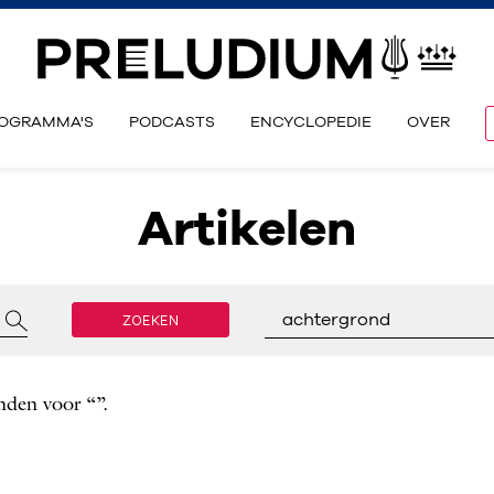
OGRAMMA'S
PODCASTS
ENCYCLOPEDIE
OVER
Artikelen
ZOEKEN
achtergrond
nden voor “”.