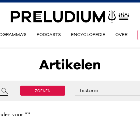
OGRAMMA'S
PODCASTS
ENCYCLOPEDIE
OVER
Artikelen
ZOEKEN
historie
nden voor “”.