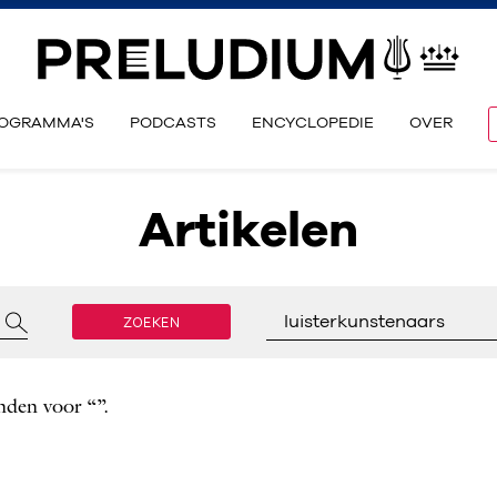
OGRAMMA'S
PODCASTS
ENCYCLOPEDIE
OVER
Artikelen
ZOEKEN
luisterkunstenaars
nden voor “”.