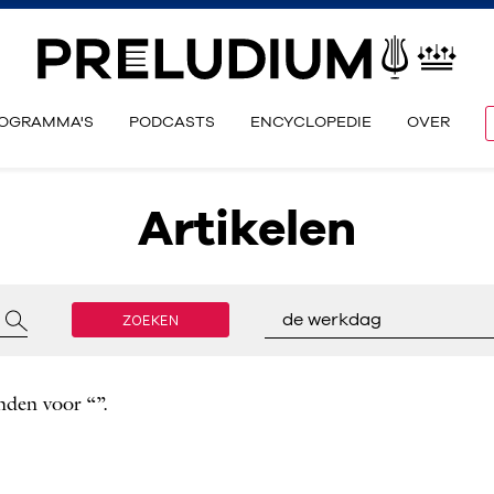
OGRAMMA'S
PODCASTS
ENCYCLOPEDIE
OVER
Artikelen
ZOEKEN
de werkdag
nden voor “”.