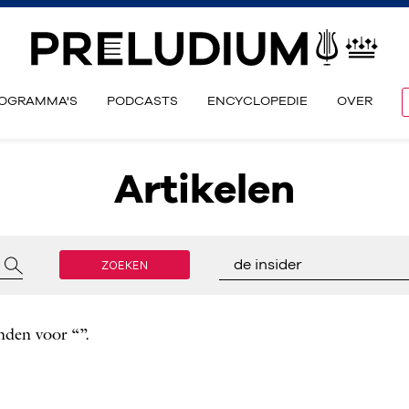
OGRAMMA'S
PODCASTS
ENCYCLOPEDIE
OVER
Artikelen
ZOEKEN
de insider
nden voor “”.