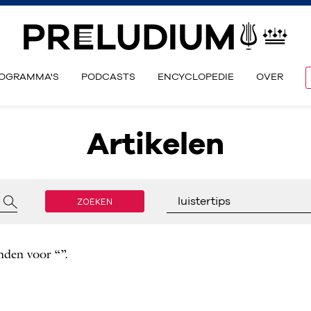
OGRAMMA'S
PODCASTS
ENCYCLOPEDIE
OVER
Artikelen
ZOEKEN
luistertips
nden voor “”.