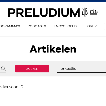
OGRAMMA'S
PODCASTS
ENCYCLOPEDIE
OVER
Artikelen
ZOEKEN
orkestlid
nden voor “”.