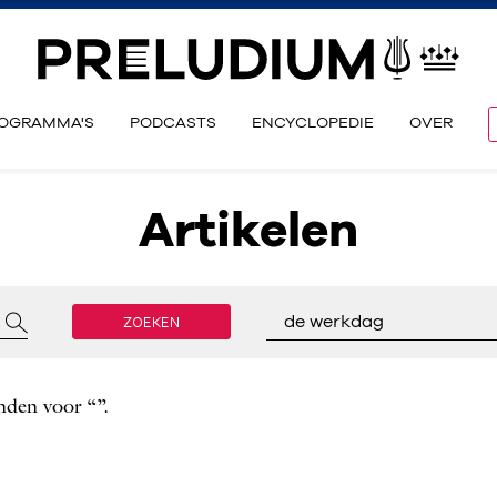
OGRAMMA'S
PODCASTS
ENCYCLOPEDIE
OVER
Artikelen
ZOEKEN
de werkdag
nden voor “”.