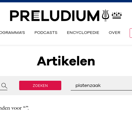
OGRAMMA'S
PODCASTS
ENCYCLOPEDIE
OVER
Artikelen
ZOEKEN
platenzaak
nden voor “”.