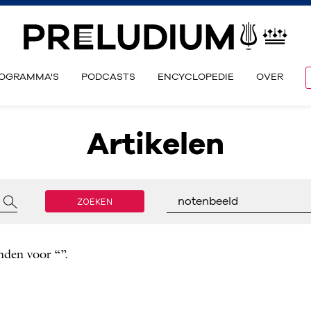
OGRAMMA'S
PODCASTS
ENCYCLOPEDIE
OVER
Artikelen
ZOEKEN
notenbeeld
nden voor “”.