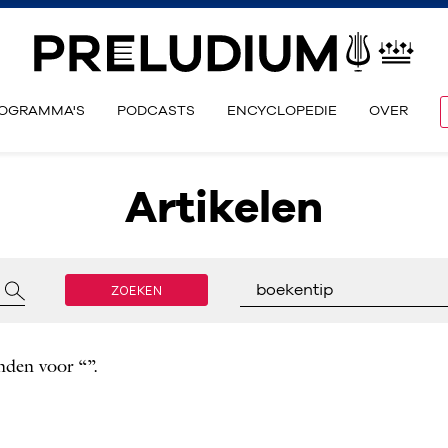
OGRAMMA'S
PODCASTS
ENCYCLOPEDIE
OVER
Artikelen
ZOEKEN
boekentip
nden voor “”.