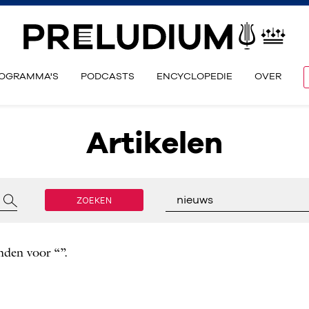
OGRAMMA'S
PODCASTS
ENCYCLOPEDIE
OVER
Artikelen
ZOEKEN
nieuws
nden voor “”.