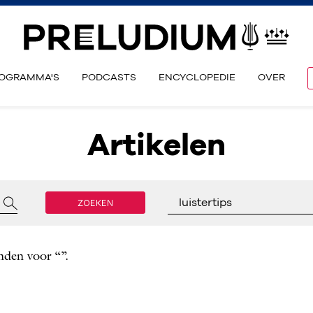
OGRAMMA'S
PODCASTS
ENCYCLOPEDIE
OVER
Artikelen
ZOEKEN
luistertips
nden voor “”.