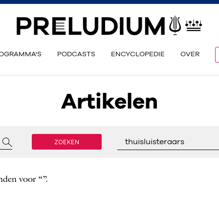
OGRAMMA'S
PODCASTS
ENCYCLOPEDIE
OVER
Artikelen
ZOEKEN
thuisluisteraars
nden voor “”.