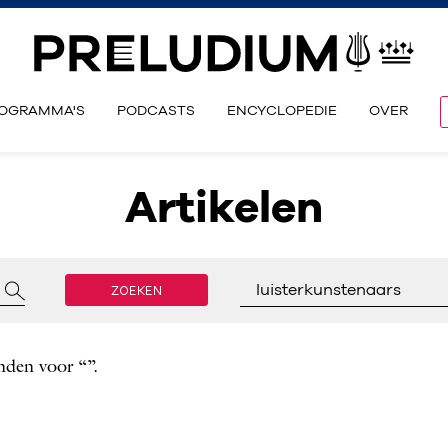
OGRAMMA'S
PODCASTS
ENCYCLOPEDIE
OVER
Artikelen
ZOEKEN
luisterkunstenaars
nden voor “”.