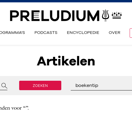
OGRAMMA'S
PODCASTS
ENCYCLOPEDIE
OVER
Artikelen
ZOEKEN
boekentip
nden voor “”.