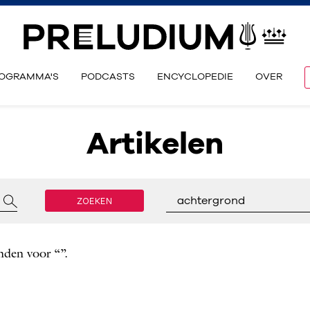
OGRAMMA'S
PODCASTS
ENCYCLOPEDIE
OVER
Artikelen
ZOEKEN
achtergrond
nden voor “”.