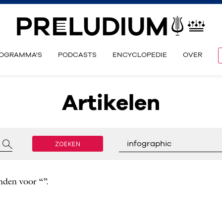
OGRAMMA'S
PODCASTS
ENCYCLOPEDIE
OVER
Artikelen
ZOEKEN
infographic
nden voor “”.