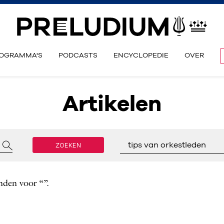
OGRAMMA'S
PODCASTS
ENCYCLOPEDIE
OVER
Artikelen
ZOEKEN
tips van orkestleden
nden voor “”.