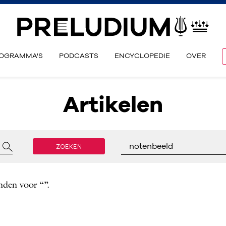
OGRAMMA'S
PODCASTS
ENCYCLOPEDIE
OVER
Artikelen
ZOEKEN
notenbeeld
nden voor “”.