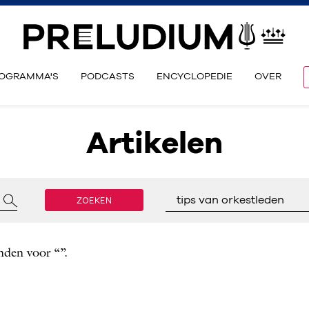
OGRAMMA'S
PODCASTS
ENCYCLOPEDIE
OVER
Artikelen
ZOEKEN
tips van orkestleden
nden voor “”.