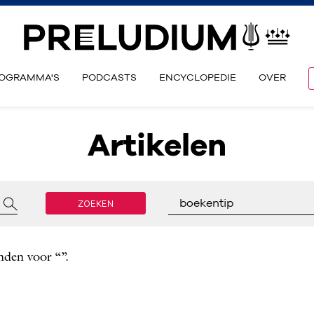
OGRAMMA'S
PODCASTS
ENCYCLOPEDIE
OVER
Artikelen
ZOEKEN
boekentip
nden voor “”.