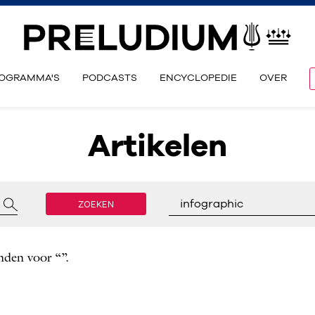
OGRAMMA'S
PODCASTS
ENCYCLOPEDIE
OVER
Artikelen
ZOEKEN
infographic
nden voor “”.