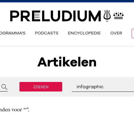
OGRAMMA'S
PODCASTS
ENCYCLOPEDIE
OVER
Artikelen
ZOEKEN
infographic
nden voor “”.