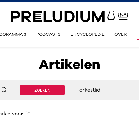
OGRAMMA'S
PODCASTS
ENCYCLOPEDIE
OVER
Artikelen
ZOEKEN
orkestlid
nden voor “”.