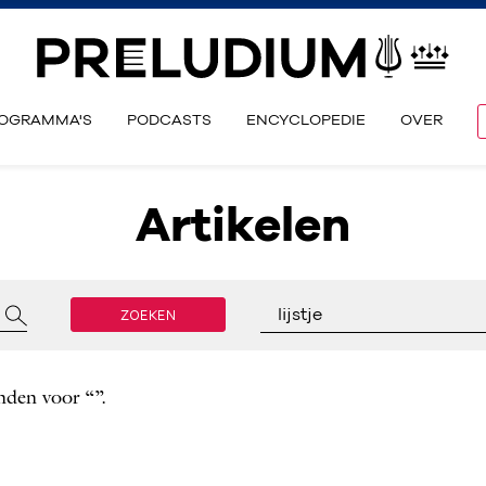
OGRAMMA'S
PODCASTS
ENCYCLOPEDIE
OVER
Artikelen
ZOEKEN
lijstje
nden voor “”.