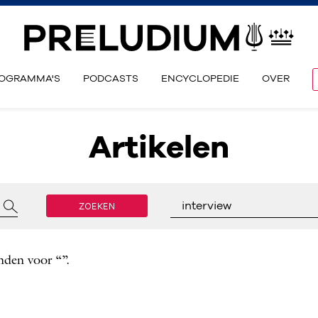
OGRAMMA'S
PODCASTS
ENCYCLOPEDIE
OVER
Artikelen
ZOEKEN
interview
nden voor “”.