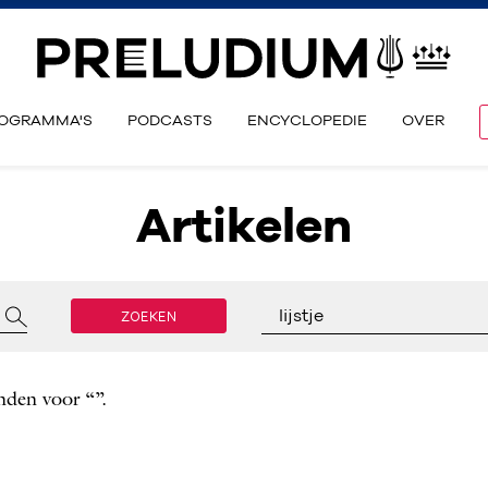
OGRAMMA'S
PODCASTS
ENCYCLOPEDIE
OVER
Artikelen
ZOEKEN
lijstje
nden voor “”.