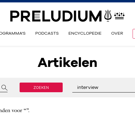
OGRAMMA'S
PODCASTS
ENCYCLOPEDIE
OVER
Artikelen
ZOEKEN
interview
nden voor “”.