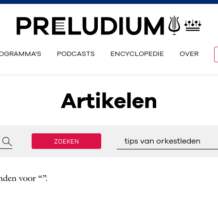
OGRAMMA'S
PODCASTS
ENCYCLOPEDIE
OVER
Artikelen
ZOEKEN
tips van orkestleden
nden voor “”.