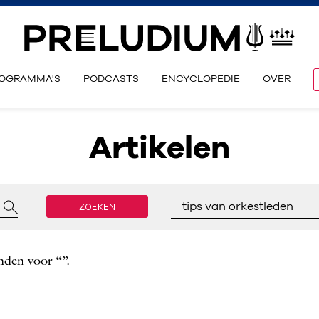
OGRAMMA'S
PODCASTS
ENCYCLOPEDIE
OVER
Artikelen
ZOEKEN
tips van orkestleden
nden voor “”.