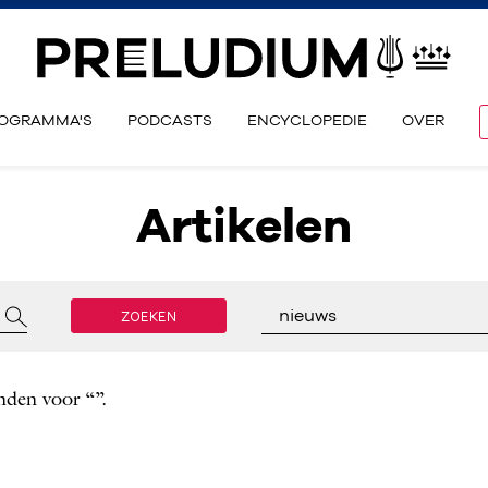
OGRAMMA'S
PODCASTS
ENCYCLOPEDIE
OVER
Artikelen
ZOEKEN
nieuws
nden voor “”.