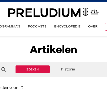
OGRAMMA'S
PODCASTS
ENCYCLOPEDIE
OVER
Artikelen
ZOEKEN
historie
nden voor “”.