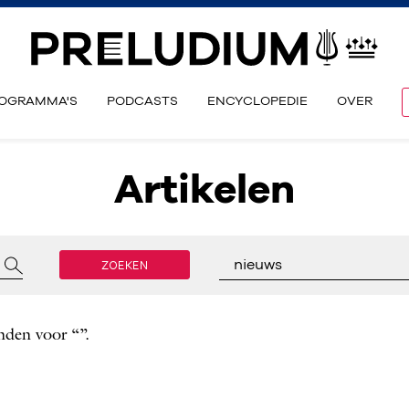
OGRAMMA'S
PODCASTS
ENCYCLOPEDIE
OVER
Artikelen
ZOEKEN
nieuws
nden voor “”.