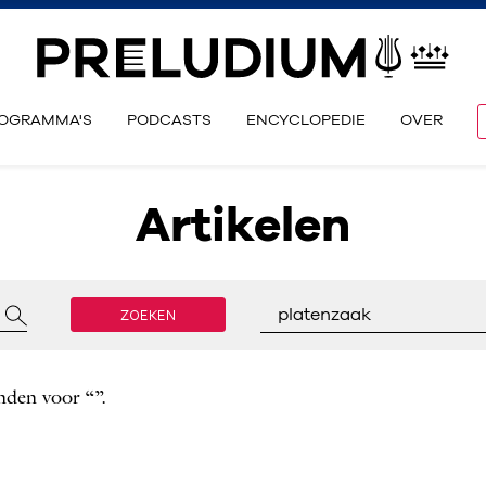
OGRAMMA'S
PODCASTS
ENCYCLOPEDIE
OVER
Artikelen
ZOEKEN
platenzaak
nden voor “”.