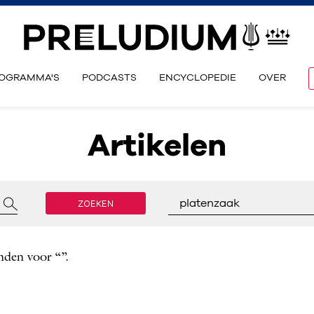
OGRAMMA'S
PODCASTS
ENCYCLOPEDIE
OVER
Artikelen
ZOEKEN
platenzaak
nden voor “”.