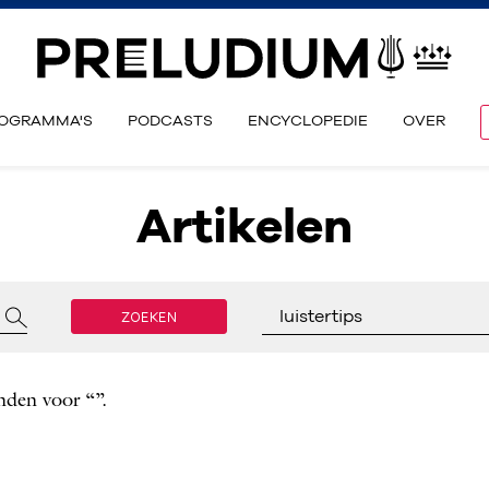
OGRAMMA'S
PODCASTS
ENCYCLOPEDIE
OVER
Artikelen
ZOEKEN
luistertips
nden voor “”.