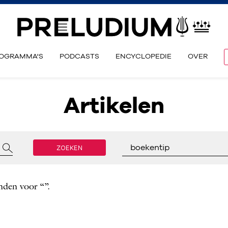
OGRAMMA'S
PODCASTS
ENCYCLOPEDIE
OVER
Artikelen
ZOEKEN
boekentip
nden voor “”.