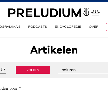
OGRAMMA'S
PODCASTS
ENCYCLOPEDIE
OVER
Artikelen
ZOEKEN
column
nden voor “”.