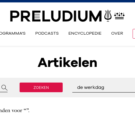
OGRAMMA'S
PODCASTS
ENCYCLOPEDIE
OVER
Artikelen
ZOEKEN
de werkdag
nden voor “”.