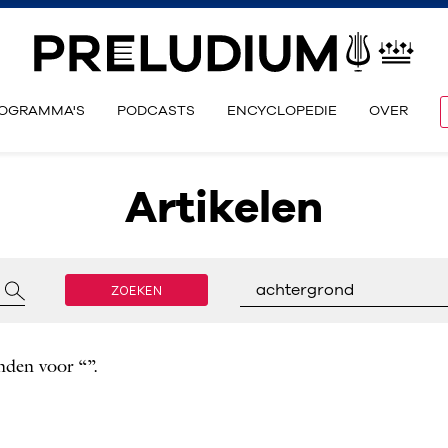
OGRAMMA'S
PODCASTS
ENCYCLOPEDIE
OVER
Artikelen
ZOEKEN
achtergrond
nden voor “”.