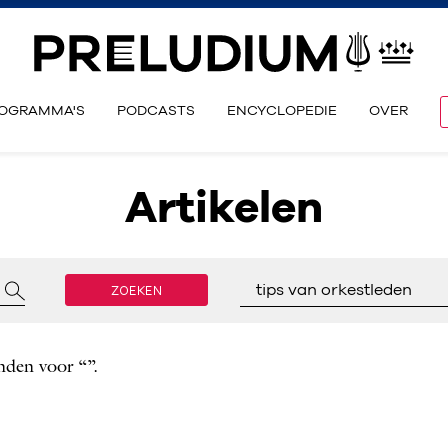
OGRAMMA'S
PODCASTS
ENCYCLOPEDIE
OVER
Artikelen
ZOEKEN
tips van orkestleden
nden voor “”.