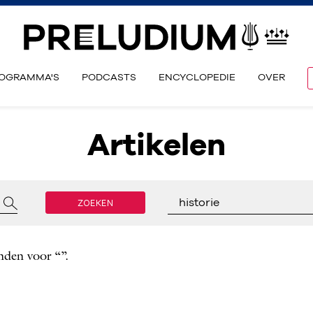
OGRAMMA'S
PODCASTS
ENCYCLOPEDIE
OVER
Artikelen
ZOEKEN
historie
nden voor “”.