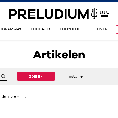
OGRAMMA'S
PODCASTS
ENCYCLOPEDIE
OVER
Artikelen
ZOEKEN
historie
nden voor “”.