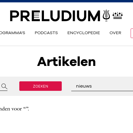
OGRAMMA'S
PODCASTS
ENCYCLOPEDIE
OVER
Artikelen
ZOEKEN
nieuws
nden voor “”.