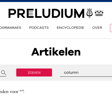
OGRAMMA'S
PODCASTS
ENCYCLOPEDIE
OVER
Artikelen
ZOEKEN
column
nden voor “”.